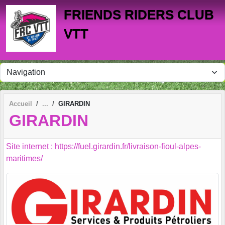
Panneau de gestion des cookies
FRIENDS RIDERS CLUB
VTT
Accueil
GIRARDIN
GIRARDIN
Site internet : https://fuel.girardin.fr/livraison-fioul-alpes-
maritimes/